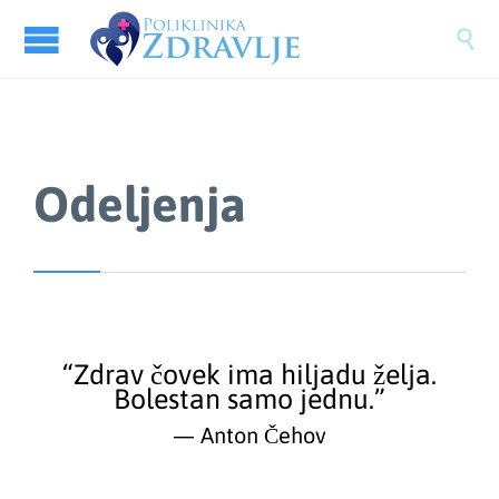

Odeljenja
“Zdrav čovek ima hiljadu želja.
Bolestan samo jednu.”
— Anton Čehov