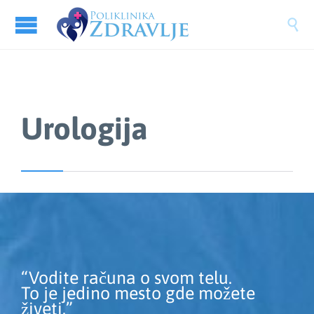

Urologija
“Vodite računa o svom telu.
To je jedino mesto gde možete
živeti.”