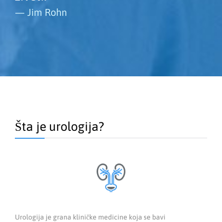
— Jim Rohn
Šta je urologija?
Urologija je grana kliničke medicine koja se bavi