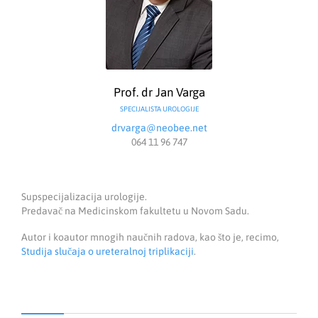
Prof. dr Jan Varga
SPECIJALISTA UROLOGIJE
drvarga@neobee.net
064 11 96 747
Supspecijalizacija urologije.
Predavač na Medicinskom fakultetu u Novom Sadu.
Autor i koautor mnogih naučnih radova, kao što je, recimo,
Studija slučaja o ureteralnoj triplikaciji
.